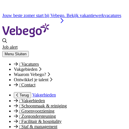
Jouw beste zomer start bij Vebego. Bekijk vakantiewerkvacatures
Job alert
Menu
Sluiten
/
Vacatures
Vakgebieden
Waarom Vebego?
Ontwikkel je talent
/
Contact
Vakgebieden
Terug
/
Vakgebieden
/
Schoonmaak & reiniging
/
Groenvoorziening
/
Zorgondersteuning
/
Facilitair & hospitality
/
Staf & management