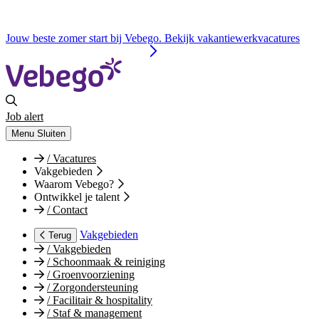
Jouw beste zomer start bij Vebego. Bekijk vakantiewerkvacatures
Job alert
Menu
Sluiten
/
Vacatures
Vakgebieden
Waarom Vebego?
Ontwikkel je talent
/
Contact
Vakgebieden
Terug
/
Vakgebieden
/
Schoonmaak & reiniging
/
Groenvoorziening
/
Zorgondersteuning
/
Facilitair & hospitality
/
Staf & management