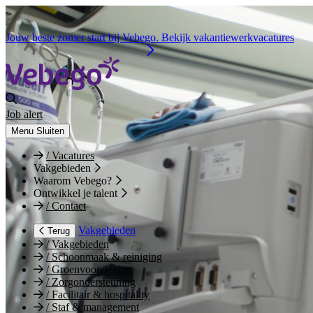
Jouw beste zomer start bij Vebego. Bekijk vakantiewerkvacatures
Job alert
Menu
Sluiten
/
Vacatures
Vakgebieden
Waarom Vebego?
Ontwikkel je talent
/
Contact
Vakgebieden
Terug
/
Vakgebieden
/
Schoonmaak & reiniging
/
Groenvoorziening
/
Zorgondersteuning
/
Facilitair & hospitality
/
Staf & management