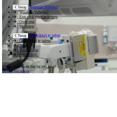
Waarom Vebego?
Terug
/
Waarom Vebego?
/
Een plek voor iedereen
/
Over ons
/
Verhalen
Ontwikkel je talent
Terug
/
Ontwikkel je talent
/
Stage
/
Traineeship
/
MBO-BBL
Klaar voor werk dat bij jou past?
Bekijk vacatures