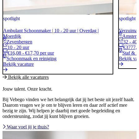
spotlight
spotlight
Ambulant Schoonmaker | 10 - 20 uur | Overdag |
Verzuimad
Moerdijk
Amster
Zevenbergen
32 - 40
10 - 20 uur
€3777,0
€16,08 - €17,70 per uur
Staf & 
Schoonmaak en reiniging
Bekijk va
Bekijk vacature
Bekijk alle vacatures
Jouw talent. Onze kracht.
Bij Vebego vinden we het belangrijk dat jij het beste uit jezelf haalt.
Daarom vragen we je om te blijven leren en daar zelf actief mee
bezig te zijn. Wij helpen je daarbij met goede begeleiding en
ondersteuning, zodat jij kunt blijven groeien.
Waar voel jij je thuis?