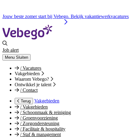
Jouw beste zomer start bij Vebego. Bekijk vakantiewerkvacatures
Job alert
Menu
Sluiten
/
Vacatures
Vakgebieden
Waarom Vebego?
Ontwikkel je talent
/
Contact
Vakgebieden
Terug
/
Vakgebieden
/
Schoonmaak & reiniging
/
Groenvoorziening
/
Zorgondersteuning
/
Facilitair & hospitality
/
Staf & management