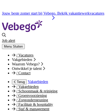
Jouw beste zomer start bij Vebego. Bekijk vakantiewerkvacatures
Job alert
Menu
Sluiten
/
Vacatures
Vakgebieden
Waarom Vebego?
Ontwikkel je talent
/
Contact
Vakgebieden
Terug
/
Vakgebieden
/
Schoonmaak & reiniging
/
Groenvoorziening
/
Zorgondersteuning
/
Facilitair & hospitality
/
Staf & management