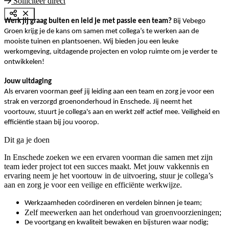
Solliciteer direct
Werk jij graag buiten en leid je met passie een team?
Bij Vebego
Groen krijg je de kans om samen met collega’s te werken aan de
mooiste tuinen en plantsoenen. Wij bieden jou een leuke
werkomgeving, uitdagende projecten en volop ruimte om je verder te
ontwikkelen!
Jouw uitdaging
Als ervaren voorman geef jij leiding aan een team en zorg je voor een
strak en verzorgd groenonderhoud in Enschede. Jij neemt het
voortouw, stuurt je collega's aan en werkt zelf actief mee. Veiligheid en
efficiëntie staan bij jou voorop.
Dit ga je doen
In Enschede zoeken we een ervaren voorman die samen met zijn
team ieder project tot een succes maakt. Met jouw vakkennis en
ervaring neem je het voortouw in de uitvoering, stuur je collega’s
aan en zorg je voor een veilige en efficiënte werkwijze.
Werkzaamheden coördineren en verdelen binnen je team;
Zelf meewerken aan het onderhoud van groenvoorzieningen;
De voortgang en kwaliteit bewaken en bijsturen waar nodig;