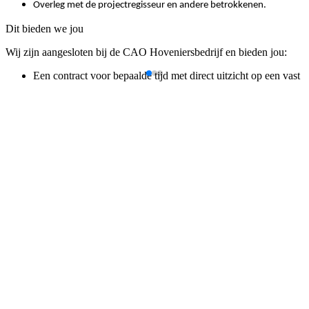
Overleg met de projectregisseur en andere betrokkenen.
Dit bieden we jou
Wij zijn aangesloten bij de CAO Hoveniersbedrijf en bieden jou:
Een contract voor bepaalde tijd met direct uitzicht op een vast
contract;
Een bruto maandsalaris tussen de € 3.071,72 en € 3.628,40 op
basis van 37 uur;
Een reiskostenvergoeding, 25 vakantiedagen en 8%
vakantiegeld;
Pensioenregeling via BPL pensioen;
Geen lange reistijden. Je werkt op een vaste locatie!
Veel vrijheid! Samen met de Projectregisseur plan jij zelf de te
gedane werkzaamheden in.
Borrels, personeelsuitjes en nog veel meer gezelligheid.
Wij geven je de mogelijkheid om je verder te ontwikkelen en
opleidingen te volgen, bijvoorbeeld tot teamleider of een functie op
kantoor; de mogelijkheden zijn eindeloos! Wij vinden het belangrijk
dat jij een goede werk-privé balans hebt.
Dit ben jij