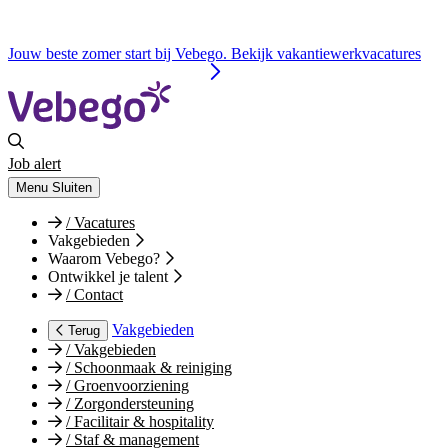
Jouw beste zomer start bij Vebego. Bekijk vakantiewerkvacatures
Job alert
Menu
Sluiten
/
Vacatures
Vakgebieden
Waarom Vebego?
Ontwikkel je talent
/
Contact
Vakgebieden
Terug
/
Vakgebieden
/
Schoonmaak & reiniging
/
Groenvoorziening
/
Zorgondersteuning
/
Facilitair & hospitality
/
Staf & management