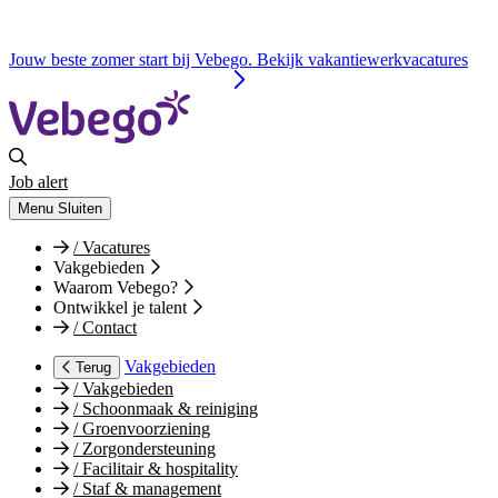
Jouw beste zomer start bij Vebego. Bekijk vakantiewerkvacatures
Job alert
Menu
Sluiten
/
Vacatures
Vakgebieden
Waarom Vebego?
Ontwikkel je talent
/
Contact
Vakgebieden
Terug
/
Vakgebieden
/
Schoonmaak & reiniging
/
Groenvoorziening
/
Zorgondersteuning
/
Facilitair & hospitality
/
Staf & management