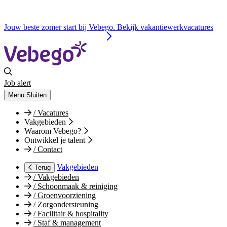
Jouw beste zomer start bij Vebego. Bekijk vakantiewerkvacatures
Job alert
Menu
Sluiten
/
Vacatures
Vakgebieden
Waarom Vebego?
Ontwikkel je talent
/
Contact
Vakgebieden
Terug
/
Vakgebieden
/
Schoonmaak & reiniging
/
Groenvoorziening
/
Zorgondersteuning
/
Facilitair & hospitality
/
Staf & management