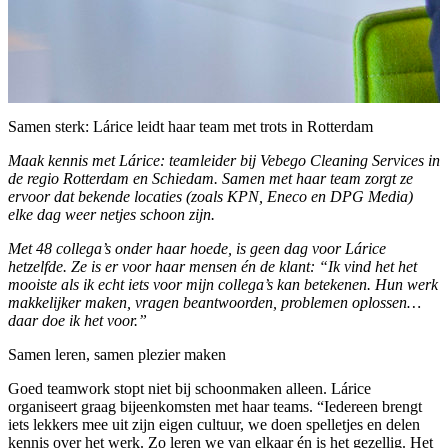
Samen sterk: Lárice leidt haar team met trots in Rotterdam
Maak kennis met Lárice: teamleider bij Vebego Cleaning Services in
de regio Rotterdam en Schiedam. Samen met haar team zorgt ze
ervoor dat bekende locaties (zoals KPN, Eneco en DPG Media)
elke dag weer netjes schoon zijn.
Met 48 collega’s onder haar hoede, is geen dag voor Lárice
hetzelfde. Ze is er voor haar mensen én de klant: “Ik vind het het
mooiste als ik echt iets voor mijn collega’s kan betekenen. Hun werk
makkelijker maken, vragen beantwoorden, problemen oplossen…
daar doe ik het voor.”
Samen leren, samen plezier maken
Goed teamwork stopt niet bij schoonmaken alleen. Lárice
organiseert graag bijeenkomsten met haar teams. “Iedereen brengt
iets lekkers mee uit zijn eigen cultuur, we doen spelletjes en delen
kennis over het werk. Zo leren we van elkaar én is het gezellig. Het