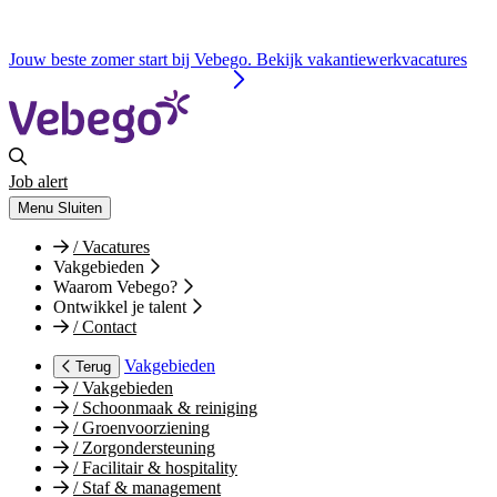
Jouw beste zomer start bij Vebego. Bekijk vakantiewerkvacatures
Job alert
Menu
Sluiten
/
Vacatures
Vakgebieden
Waarom Vebego?
Ontwikkel je talent
/
Contact
Vakgebieden
Terug
/
Vakgebieden
/
Schoonmaak & reiniging
/
Groenvoorziening
/
Zorgondersteuning
/
Facilitair & hospitality
/
Staf & management