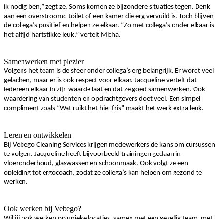
ik nodig ben,” zegt ze. Soms komen ze bijzondere situaties tegen. Denk
aan een overstroomd toilet of een kamer die erg vervuild is. Toch blijven
de collega’s positief en helpen ze elkaar. “Zo met collega’s onder elkaar is
het altijd hartstikke leuk,” vertelt Micha.
Samenwerken met plezier
Volgens het team is de sfeer onder collega’s erg belangrijk. Er wordt veel
gelachen, maar er is ook respect voor elkaar. Jacqueline vertelt dat
iedereen elkaar in zijn waarde laat en dat ze goed samenwerken. Ook
waardering van studenten en opdrachtgevers doet veel. Een simpel
compliment zoals “Wat ruikt het hier fris” maakt het werk extra leuk.
Leren en ontwikkelen
Bij Vebego Cleaning Services krijgen medewerkers de kans om cursussen
te volgen. Jacqueline heeft bijvoorbeeld trainingen gedaan in
vloeronderhoud, glaswassen en schoonmaak. Ook volgt ze een
opleiding tot ergocoach, zodat ze collega’s kan helpen om gezond te
werken.
Ook werken bij Vebego?
Wil jij ook werken op unieke locaties, samen met een gezellig team, met