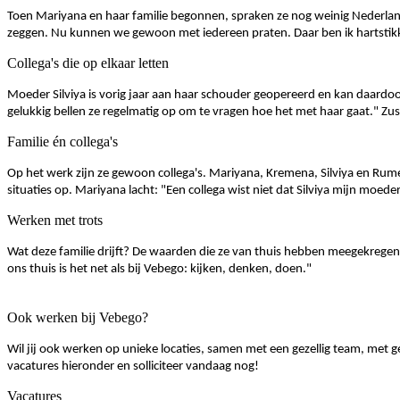
Toen Mariyana en haar familie begonnen, spraken ze nog weinig Nederla
zeggen. Nu kunnen we gewoon met iedereen praten. Daar ben ik hartstikk
Collega's die op elkaar letten
Moeder Silviya is vorig jaar aan haar schouder geopereerd en kan daardo
gelukkig bellen ze regelmatig op om te vragen hoe het met haar gaat." Zus 
Familie én collega's
Op het werk zijn ze gewoon collega's. Mariyana, Kremena, Silviya en Rum
situaties op. Mariyana lacht: "Een collega wist niet dat Silviya mijn moede
Werken met trots
Wat deze familie drijft? De waarden die ze van thuis hebben meegekregen
ons thuis is het net als bij Vebego: kijken, denken, doen."
Ook werken bij Vebego?
Wil jij ook werken op unieke locaties, samen met een gezellig team, met
vacatures hieronder en solliciteer vandaag nog!
Vacatures