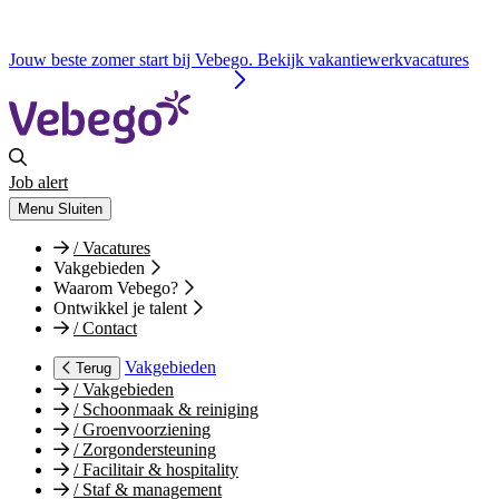
Jouw beste zomer start bij Vebego. Bekijk vakantiewerkvacatures
Job alert
Menu
Sluiten
/
Vacatures
Vakgebieden
Waarom Vebego?
Ontwikkel je talent
/
Contact
Vakgebieden
Terug
/
Vakgebieden
/
Schoonmaak & reiniging
/
Groenvoorziening
/
Zorgondersteuning
/
Facilitair & hospitality
/
Staf & management