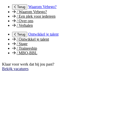
Waarom Vebego?
Terug
/
Waarom Vebego?
/
Een plek voor iedereen
/
Over ons
/
Verhalen
Ontwikkel je talent
Terug
/
Ontwikkel je talent
/
Stage
/
Traineeship
/
MBO-BBL
Klaar voor werk dat bij jou past?
Bekijk vacatures