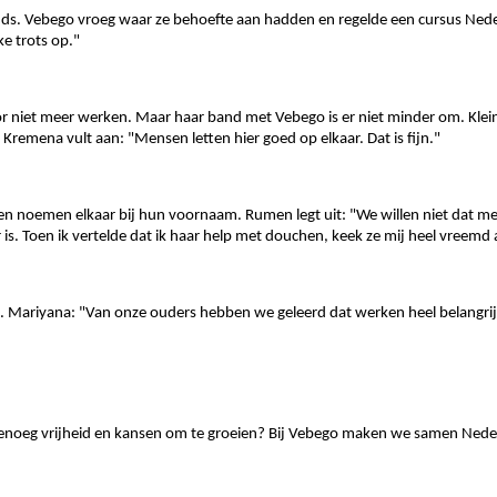
nds. Vebego vroeg waar ze behoefte aan hadden en regelde een cursus Ned
e trots op."
or niet meer werken. Maar haar band met Vebego is er niet minder om. Klein
Kremena vult aan: "Mensen letten hier goed op elkaar. Dat is fijn."
en noemen elkaar bij hun voornaam. Rumen legt uit: "We willen niet dat m
r is. Toen ik vertelde dat ik haar help met douchen, keek ze mij heel vreemd
. Mariyana: "Van onze ouders hebben we geleerd dat werken heel belangrijk
 genoeg vrijheid en kansen om te groeien? Bij Vebego maken we samen Nede