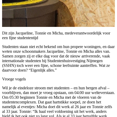
Dit zijn Jacqueline, Tonnie en Micha, medeverantwoordelijk voor
een fijne studententijd
Studenten staan niet echt bekend om hun propere woningen, en daar
weten onze schoonmakers Jacqueline, Tonnie en Micha alles van.
Samen zorgen zij er elke dag voor dat de nieuw arriverende, vaak
internationale studenten bij Studentenhuisvestiging Nijmegen
(SSHN) toch weer een fijne, schone leefruimte aantreffen. Wat ze
daarvoor doen? “Eigenlijk alles.”
Vroege vogels
Wil je de eindeloze stroom met studenten – en hun bergen afval –
voorblijven, dan moet je vroeg opstaan, om 04:00 uur welteverstaan.
Om 05:30 beginnen Tonnie en Micha met de vloeren van de
studentencomplexen. Dat gaat hartstikke soepel, ze doen het
namelijk al eventjes: Micha doet dit werk al 26 jaar en Tonnie zelfs
al 33 jaar. Tonnie: “Ik haal veel voldoening uit het werk, anders
hield ik het ook niet zo lang vol. Als je al 33 jaar hetzelfde werk