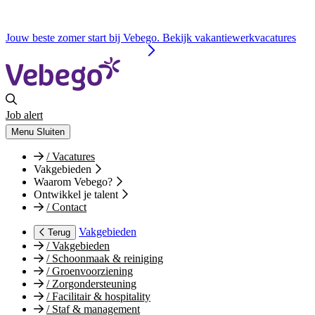
Jouw beste zomer start bij Vebego. Bekijk vakantiewerkvacatures
Job alert
Menu
Sluiten
/
Vacatures
Vakgebieden
Waarom Vebego?
Ontwikkel je talent
/
Contact
Vakgebieden
Terug
/
Vakgebieden
/
Schoonmaak & reiniging
/
Groenvoorziening
/
Zorgondersteuning
/
Facilitair & hospitality
/
Staf & management