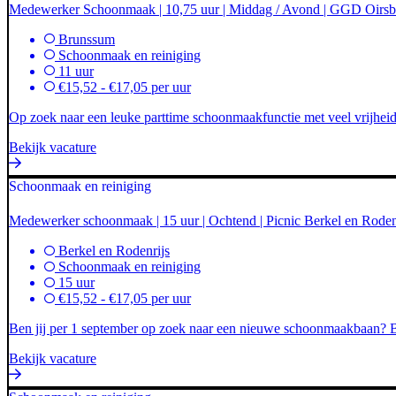
Medewerker Schoonmaak | 10,75 uur | Middag / Avond | GGD Oir
Brunssum
Schoonmaak en reiniging
11 uur
€15,52 - €17,05 per uur
Op zoek naar een leuke parttime schoonmaakfunctie met veel vrijhe
Bekijk vacature
Schoonmaak en reiniging
Medewerker schoonmaak | 15 uur | Ochtend | Picnic Berkel en Roden
Berkel en Rodenrijs
Schoonmaak en reiniging
15 uur
€15,52 - €17,05 per uur
Ben jij per 1 september op zoek naar een nieuwe schoonmaakbaan? Bij
Bekijk vacature