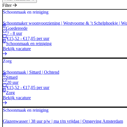
Filter
Schoonmaak en reiniging
Schoonmaker woonvoorziening | Westvoorne & ’t Schelphoekje | Woe
Goedereede
7 - 8 uur
€15,52 - €17,05 per uur
Schoonmaak en reiniging
Bekijk vacature
Zorg
Schoonmaak | Sittard | Ochtend
Sittard
20 uur
€15,52 - €17,05 per uur
Zorg
Bekijk vacature
Schoonmaak en reiniging
Glazenwasser | 38 uur p/w | ma t/m vrijdag | Omgeving Amsterdam