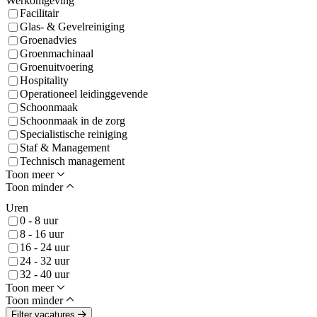
Werkomgeving
Facilitair
Glas- & Gevelreiniging
Groenadvies
Groenmachinaal
Groenuitvoering
Hospitality
Operationeel leidinggevende
Schoonmaak
Schoonmaak in de zorg
Specialistische reiniging
Staf & Management
Technisch management
Toon meer
Toon minder
Uren
0 - 8 uur
8 - 16 uur
16 - 24 uur
24 - 32 uur
32 - 40 uur
Toon meer
Toon minder
Filter vacatures