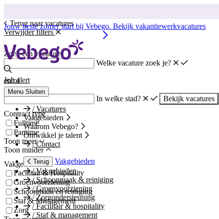
Terug naar vacatures
Jouw beste zomer start bij Vebego. Bekijk vakantiewerkvacatures
Verwijder filters
Zoek een vacature
Welke vacature zoek je?
Job alert
en/of
Menu
Sluiten
In welke stad?
Bekijk vacatures
/
Vacatures
Contract type
Vakgebieden
Fulltime
Waarom Vebego?
Parttime
Ontwikkel je talent
Toon meer
/
Contact
Toon minder
Vakgebieden
Terug
Vakgebied
/
Vakgebieden
Facilitair & Hospitality
/
Schoonmaak & reiniging
Groenvoorziening
/
Groenvoorziening
Schoonmaak en reiniging
/
Zorgondersteuning
Staf & Management
/
Facilitair & hospitality
Zorg
/
Staf & management