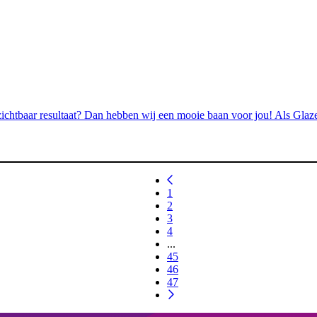
 zichtbaar resultaat? Dan hebben wij een mooie baan voor jou! Als Gla
1
2
3
4
...
45
46
47