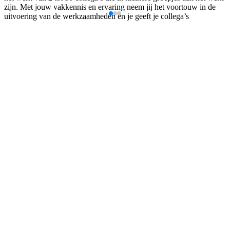
zijn. Met jouw vakkennis en ervaring neem jij het voortouw in de
uitvoering van de werkzaamheden en je geeft je collega’s
aanwijzingen. Hierbij heb je aandacht voor veiligheid en
effectiviteit.
De werkzaamheden plan je samen met de projectleider. Je
verdeelt zelf het werk tussen de collega’s waarbij je zelf ook
meewerkt;
Je controleert hoe het werk vordert en stelt die planning bij
waar nodig;
Je hebt regelmatig contact met collega’s zowel intern en
extern voor de afstemming van de werkzaamheden. Ook heb
je geregeld contact met jouw klanten.
Dit bieden we jou
Wij zijn aangesloten bij de CAO Hoveniersbedrijf en bieden jou:
Een contract voor bepaalde tijd met direct uitzicht op een vast
contract;
Een bruto maandsalaris tussen de € 3149,12 en € 4006,36 op
basis van 37 uur;
Een reiskostenvergoeding, 25 vakantiedagen en 8%
vakantiegeld;
Pensioenregeling via BPL pensioen;