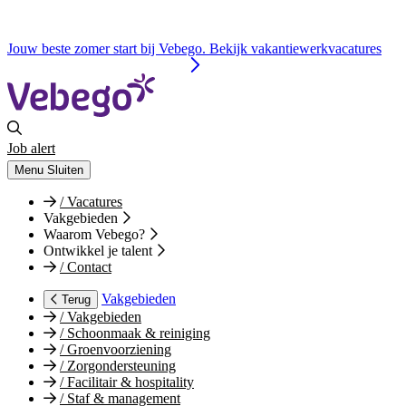
Jouw beste zomer start bij Vebego. Bekijk vakantiewerkvacatures
Job alert
Menu
Sluiten
/
Vacatures
Vakgebieden
Waarom Vebego?
Ontwikkel je talent
/
Contact
Vakgebieden
Terug
/
Vakgebieden
/
Schoonmaak & reiniging
/
Groenvoorziening
/
Zorgondersteuning
/
Facilitair & hospitality
/
Staf & management