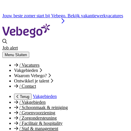
Jouw beste zomer start bij Vebego. Bekijk vakantiewerkvacatures
Job alert
Menu
Sluiten
/
Vacatures
Vakgebieden
Waarom Vebego?
Ontwikkel je talent
/
Contact
Vakgebieden
Terug
/
Vakgebieden
/
Schoonmaak & reiniging
/
Groenvoorziening
/
Zorgondersteuning
/
Facilitair & hospitality
/
Staf & management