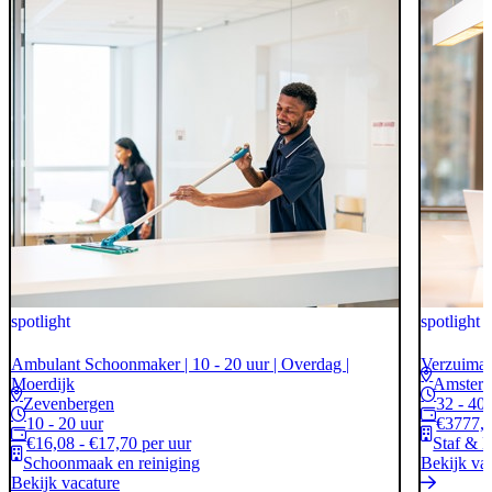
spotlight
spotlight
Ambulant Schoonmaker | 10 - 20 uur | Overdag |
Verzuimad
Moerdijk
Amster
Zevenbergen
32 - 40
10 - 20 uur
€3777,0
€16,08 - €17,70 per uur
Staf & 
Schoonmaak en reiniging
Bekijk va
Bekijk vacature