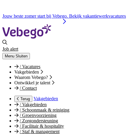
Jouw beste zomer start bij Vebego. Bekijk vakantiewerkvacatures
Job alert
Menu
Sluiten
/
Vacatures
Vakgebieden
Waarom Vebego?
Ontwikkel je talent
/
Contact
Vakgebieden
Terug
/
Vakgebieden
/
Schoonmaak & reiniging
/
Groenvoorziening
/
Zorgondersteuning
/
Facilitair & hospitality
/
Staf & management