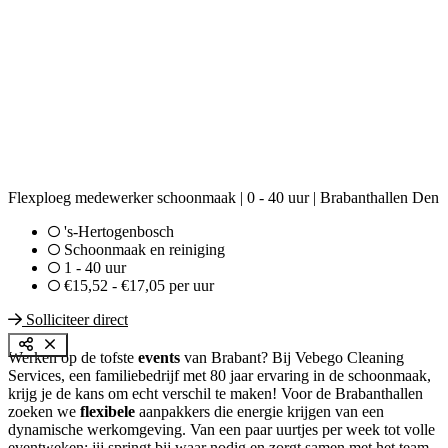
Flexploeg medewerker schoonmaak | 0 - 40 uur | Brabanthallen Den
's-Hertogenbosch
Schoonmaak en reiniging
1 - 40 uur
€15,52 - €17,05 per uur
Solliciteer direct
Werken op de tofste
events
van Brabant? Bij Vebego Cleaning
Services, een familiebedrijf met 80 jaar ervaring in de schoonmaak,
krijg je de kans om echt verschil te maken! Voor de Brabanthallen
zoeken we
flexibele
aanpakkers die energie krijgen van een
dynamische werkomgeving. Van een paar uurtjes per week tot volle
eventweken: jij springt bij waar nodig en zorgt samen met het team