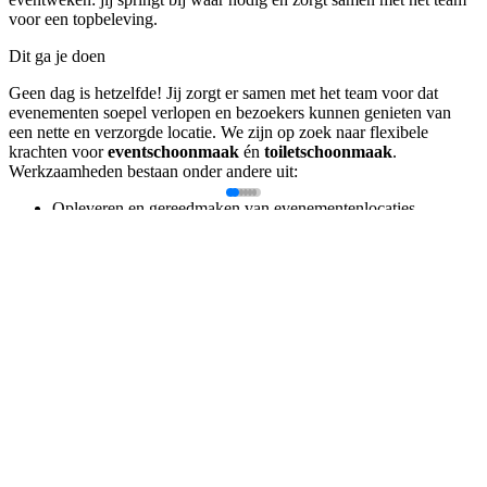
voor een topbeleving.
Dit ga je doen
Geen dag is hetzelfde! Jij zorgt er samen met het team voor dat
evenementen soepel verlopen en bezoekers kunnen genieten van
een nette en verzorgde locatie. We zijn op zoek naar flexibele
krachten voor
eventschoonmaak
én
toiletschoonmaak
.
Werkzaamheden bestaan onder andere uit:
Opleveren en gereedmaken van evenementenlocaties
Schoonhouden van toiletten tijdens evenementen
Ondersteunen bij diverse facilitaire werkzaamheden
Snel schakelen en inspelen op last-minute veranderingen
Werken in een dynamische omgeving waar teamwork centraal
staat
We zoeken echte aanpakkers die flexibel inzetbaar zijn, ook in
weekenden of op oproepbasis. Perfect voor studenten, mensen met
extra tijd naast hun huidige baan of iedereen die houdt van
afwisselend werk in de evenementenbranche.
Dit bieden we jou