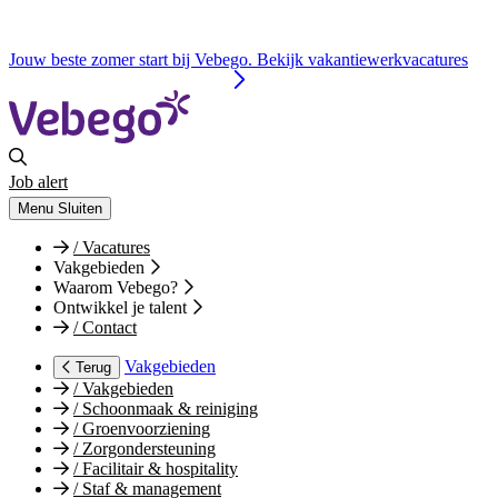
Jouw beste zomer start bij Vebego. Bekijk vakantiewerkvacatures
Job alert
Menu
Sluiten
/
Vacatures
Vakgebieden
Waarom Vebego?
Ontwikkel je talent
/
Contact
Vakgebieden
Terug
/
Vakgebieden
/
Schoonmaak & reiniging
/
Groenvoorziening
/
Zorgondersteuning
/
Facilitair & hospitality
/
Staf & management