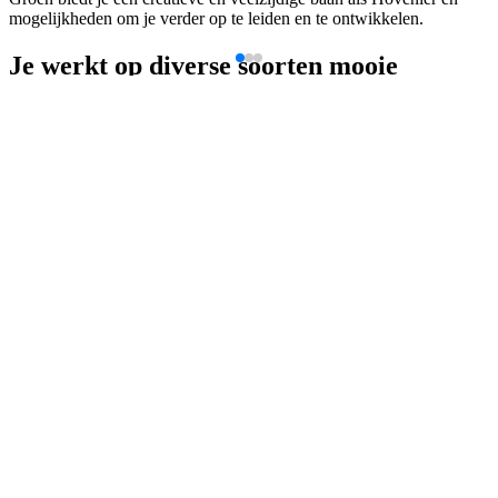
mogelijkheden om je verder op te leiden en te ontwikkelen.
Je werkt op diverse soorten mooie
aanlegprojecten:
daktuinen en groene gevels,
groen in de openbare ruimte
groen rond bedrijven en instellingen
(natuurlijke) speeltuinen
historische tuinen en landschapstuinen
sport- en recreatieterreinen
groen voor woningbouwcorporaties of VVE’s
Dit bieden we jou
Wij zijn aangesloten bij de CAO Hoveniersbedrijf en bieden jou:
Een contract voor bepaalde tijd met direct uitzicht op een vast
contract;
Een bruto maandsalaris tussen de € 2817,36 en € 3720,08 op
basis van 37 uur;
Een reiskostenvergoeding, 25 vakantiedagen en 8%
vakantiegeld;
Pensioenregeling via BPL pensioen;