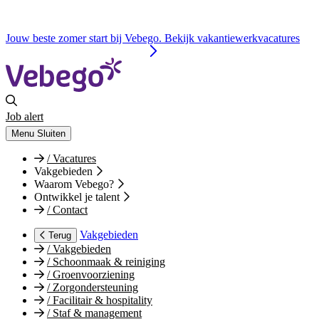
Jouw beste zomer start bij Vebego. Bekijk vakantiewerkvacatures
Job alert
Menu
Sluiten
/
Vacatures
Vakgebieden
Waarom Vebego?
Ontwikkel je talent
/
Contact
Vakgebieden
Terug
/
Vakgebieden
/
Schoonmaak & reiniging
/
Groenvoorziening
/
Zorgondersteuning
/
Facilitair & hospitality
/
Staf & management