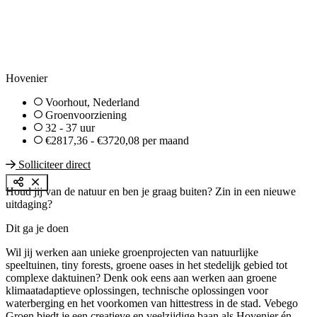
Hovenier
Voorhout, Nederland
Groenvoorziening
32 - 37 uur
€2817,36 - €3720,08 per maand
Solliciteer direct
Houd jij van de natuur en ben je graag buiten? Zin in een nieuwe
uitdaging?
Dit ga je doen
Wil jij werken aan unieke groenprojecten van natuurlijke
speeltuinen, tiny forests, groene oases in het stedelijk gebied tot
complexe daktuinen? Denk ook eens aan werken aan groene
klimaatadaptieve oplossingen, technische oplossingen voor
waterberging en het voorkomen van hittestress in de stad. Vebego
Groen biedt je een creatieve en veelzijdige baan als Hovenier én