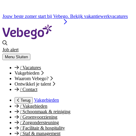
Jouw beste zomer start bij Vebego. Bekijk vakantiewerkvacatures
Job alert
Menu
Sluiten
/
Vacatures
Vakgebieden
Waarom Vebego?
Ontwikkel je talent
/
Contact
Vakgebieden
Terug
/
Vakgebieden
/
Schoonmaak & reiniging
/
Groenvoorziening
/
Zorgondersteuning
/
Facilitair & hospitality
/
Staf & management