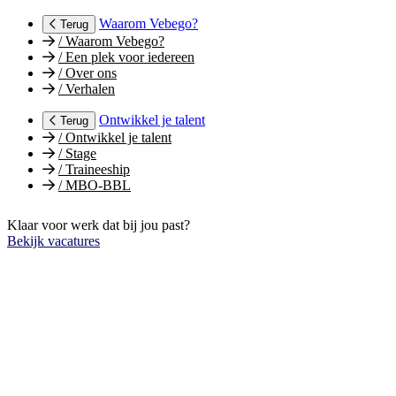
Waarom Vebego?
Terug
/
Waarom Vebego?
/
Een plek voor iedereen
/
Over ons
/
Verhalen
Ontwikkel je talent
Terug
/
Ontwikkel je talent
/
Stage
/
Traineeship
/
MBO-BBL
Klaar voor werk dat bij jou past?
Bekijk vacatures