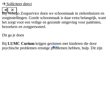
Solliciteer direct
Bij Vebego Zorgservice doen we schoonmaak in ziekenhuizen en
zorginstellingen. Goede schoonmaak is daar extra belangrijk, want
het zorgt voor een veilige en gezonde omgeving voor patiënten,
bezoekers en zorgpersoneel.
Dit ga je doen
Bij
LUMC Curium
krijgen gezinnen met kinderen die door
psychische problemen ernstige problemen hebben, hulp. Dit zijn
kinderen die moeilijkheden hebben bij bijvoorbeeld thuis, op school
of met vrienden. LUMC Curium is een plek waar deze kinderen en
gezinnen zorg en ondersteuning krijgen.
Wat ga je schoonaken:
Je maakt laboratoria schoon door werkplekken, apparatuur en
vloeren te reinigen.
Je maakt kantoren schoon door bureaus, meubels en vloeren
netjes te houden.
Je maakt openbare ruimtes schoon door gangen, wachtruimtes
en sanitair te reinigen.
Wanneer werk je?