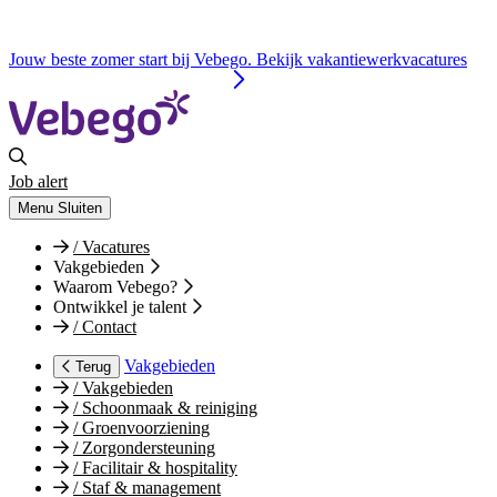
Jouw beste zomer start bij Vebego. Bekijk vakantiewerkvacatures
Job alert
Menu
Sluiten
/
Vacatures
Vakgebieden
Waarom Vebego?
Ontwikkel je talent
/
Contact
Vakgebieden
Terug
/
Vakgebieden
/
Schoonmaak & reiniging
/
Groenvoorziening
/
Zorgondersteuning
/
Facilitair & hospitality
/
Staf & management