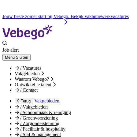
Jouw beste zomer start bij Vebego. Bekijk vakantiewerkvacatures
Job alert
Menu
Sluiten
/
Vacatures
Vakgebieden
Waarom Vebego?
Ontwikkel je talent
/
Contact
Vakgebieden
Terug
/
Vakgebieden
/
Schoonmaak & reiniging
/
Groenvoorziening
/
Zorgondersteuning
/
Facilitair & hospitality
/
Staf & management