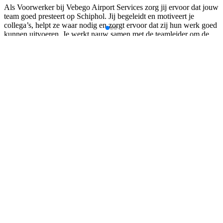
Als Voorwerker bij Vebego Airport Services zorg jij ervoor dat jouw
team goed presteert op Schiphol. Jij begeleidt en motiveert je
collega’s, helpt ze waar nodig en zorgt ervoor dat zij hun werk goed
kunnen uitvoeren. Je werkt nauw samen met de teamleider om de
facilitaire afspraken met de klant na te komen. Daarnaast zorg jij
voor een goede planning van roosters en vakanties en houd je de
voortgang in de gaten. Samen zorgen jullie ervoor dat alles soepel
en efficiënt verloopt!
Als voorwerker ben jij dus verantwoordelijk voor je eigen terminal.
Je komt veel in contact met passagiers en je loopt veel afstanden af!
Dit bieden we jou
Salaris:
Een bruto uurloon van €16,83 - €18,55 met toeslag
voor weekenddiensten (50%)
Contract:
Een tijdelijk contract van 7 maanden met uitzicht op
een vast dienstverband
Vakantie & bonus:
8% vakantiegeld, 26 vakantiedagen bij een
fulltime dienstverband, een eindejaarsbonus van 5% en een extra
vrije dag op je verjaardag
Reiskosten:
Een vergoeding van €0,14 per km bij > 5km enkele
reis en OV wordt volledig vergoed.
Extra’s:
Bedrijfskleding, goede schoonmaakmiddelen,