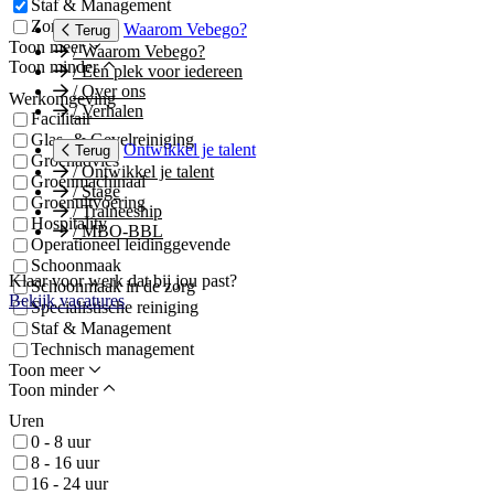
Staf & Management
Zorg
Waarom Vebego?
Terug
Toon meer
/
Waarom Vebego?
Toon minder
/
Een plek voor iedereen
/
Over ons
Werkomgeving
/
Verhalen
Facilitair
Glas- & Gevelreiniging
Ontwikkel je talent
Terug
Groenadvies
/
Ontwikkel je talent
Groenmachinaal
/
Stage
Groenuitvoering
/
Traineeship
Hospitality
/
MBO-BBL
Operationeel leidinggevende
Schoonmaak
Klaar voor werk dat bij jou past?
Schoonmaak in de zorg
Bekijk vacatures
Specialistische reiniging
Staf & Management
Technisch management
Toon meer
Toon minder
Uren
0 - 8 uur
8 - 16 uur
16 - 24 uur