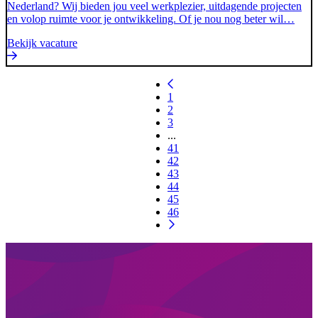
Nederland? Wij bieden jou veel werkplezier, uitdagende projecten
en volop ruimte voor je ontwikkeling. Of je nou nog beter wil…
Bekijk vacature
1
2
3
...
41
42
43
44
45
46