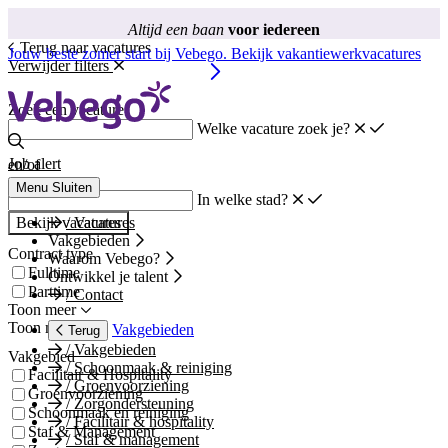
Altijd een baan
voor iedereen
Terug naar vacatures
Jouw beste zomer start bij Vebego. Bekijk vakantiewerkvacatures
Verwijder filters
Zoek een vacature
Welke vacature zoek je?
Job alert
en/of
Menu
Sluiten
In welke stad?
Bekijk vacatures
/
Vacatures
Vakgebieden
Contract type
Waarom Vebego?
Fulltime
Ontwikkel je talent
Parttime
/
Contact
Toon meer
Toon minder
Vakgebieden
Terug
/
Vakgebieden
Vakgebied
/
Schoonmaak & reiniging
Facilitair & Hospitality
/
Groenvoorziening
Groenvoorziening
/
Zorgondersteuning
Schoonmaak en reiniging
/
Facilitair & hospitality
Staf & Management
/
Staf & management