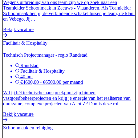
Wegens uitbreiding van ons team zijn we op zoek naar een
Teamleider Schoonmaak in Zeeuws - Vlaanderen. Als Teamleider
Schoonmaak ben jij de verbindende schakel tussen je team, de klant
en Vebego. Jij…
Bekijk vacature
Facilitair & Hospitality
Technisch Projectmanager - regio Randstad
Randstad
Facilitair & Hospitality
40 uur
€4600,00 - €6500,00 per maand
Wil jij hét technische aanspreekpunt zijn binnen
vastgoedbeheerprojecten en krijg je energie van het realiseren van
duurzame, complexe projecten van A tot Z? Dan is deze rol…
Bekijk vacature
Schoonmaak en reiniging