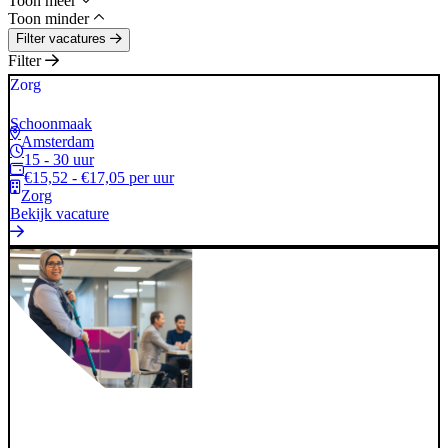
Toon meer
Toon minder
Filter vacatures
Filter
Zorg
Schoonmaak
Amsterdam
15 - 30 uur
€15,52 - €17,05 per uur
Zorg
Bekijk vacature