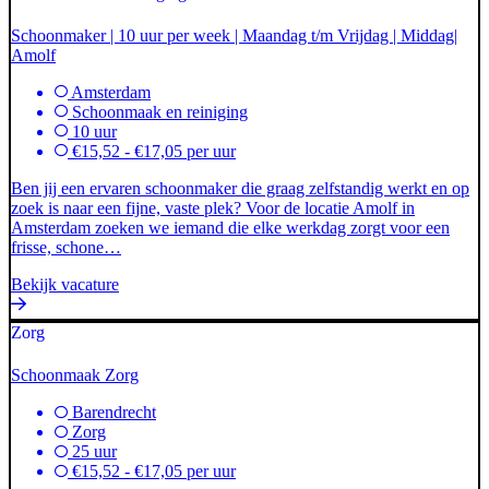
Schoonmaker | 10 uur per week | Maandag t/m Vrijdag | Middag|
Amolf
Amsterdam
Schoonmaak en reiniging
10 uur
€15,52 - €17,05 per uur
Ben jij een ervaren schoonmaker die graag zelfstandig werkt en op
zoek is naar een fijne, vaste plek? Voor de locatie Amolf in
Amsterdam zoeken we iemand die elke werkdag zorgt voor een
frisse, schone…
Bekijk vacature
Zorg
Schoonmaak Zorg
Barendrecht
Zorg
25 uur
€15,52 - €17,05 per uur