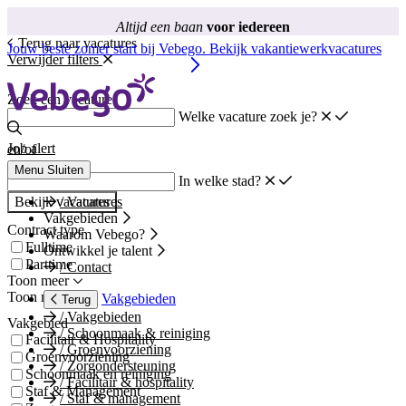
Altijd een baan
voor iedereen
Terug naar vacatures
Jouw beste zomer start bij Vebego. Bekijk vakantiewerkvacatures
Verwijder filters
Zoek een vacature
Welke vacature zoek je?
Job alert
en/of
Menu
Sluiten
In welke stad?
Bekijk vacatures
/
Vacatures
Vakgebieden
Contract type
Waarom Vebego?
Fulltime
Ontwikkel je talent
Parttime
/
Contact
Toon meer
Toon minder
Vakgebieden
Terug
/
Vakgebieden
Vakgebied
/
Schoonmaak & reiniging
Facilitair & Hospitality
/
Groenvoorziening
Groenvoorziening
/
Zorgondersteuning
Schoonmaak en reiniging
/
Facilitair & hospitality
Staf & Management
/
Staf & management