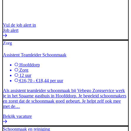
Vul de job alert in
Job alert
Zorg
Assistent Teamleider Schoonmaak
Hoofddorp
Zorg
12 uur
€16,70 - €18,44 per uur
Als assistent teamleider schoonmaak bij Vebego Zorgservice werk
je in het Spaarne gasthuis in Hoofddorp. Je begeleid schoonmakers
en zorgt dat de schoonmaak goed gebeurt. Je helpt zelf ook mee
met de…
Bekijk vacature
Schoonmaak en reiniging