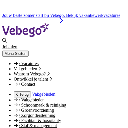
Jouw beste zomer start bij Vebego. Bekijk vakantiewerkvacatures
Job alert
Menu
Sluiten
/
Vacatures
Vakgebieden
Waarom Vebego?
Ontwikkel je talent
/
Contact
Vakgebieden
Terug
/
Vakgebieden
/
Schoonmaak & reiniging
/
Groenvoorziening
/
Zorgondersteuning
/
Facilitair & hospitality
/
Staf & management