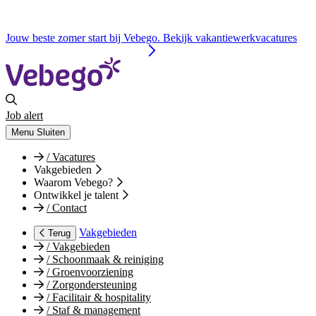
Jouw beste zomer start bij Vebego. Bekijk vakantiewerkvacatures
Job alert
Menu
Sluiten
/
Vacatures
Vakgebieden
Waarom Vebego?
Ontwikkel je talent
/
Contact
Vakgebieden
Terug
/
Vakgebieden
/
Schoonmaak & reiniging
/
Groenvoorziening
/
Zorgondersteuning
/
Facilitair & hospitality
/
Staf & management