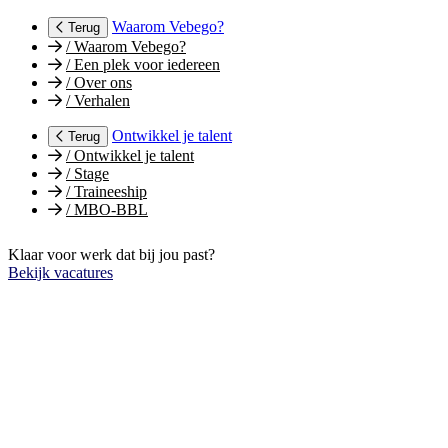
Waarom Vebego?
Terug
/
Waarom Vebego?
/
Een plek voor iedereen
/
Over ons
/
Verhalen
Ontwikkel je talent
Terug
/
Ontwikkel je talent
/
Stage
/
Traineeship
/
MBO-BBL
Klaar voor werk dat bij jou past?
Bekijk vacatures