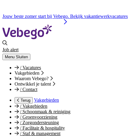
Jouw beste zomer start bij Vebego. Bekijk vakantiewerkvacatures
Job alert
Menu
Sluiten
/
Vacatures
Vakgebieden
Waarom Vebego?
Ontwikkel je talent
/
Contact
Vakgebieden
Terug
/
Vakgebieden
/
Schoonmaak & reiniging
/
Groenvoorziening
/
Zorgondersteuning
/
Facilitair & hospitality
/
Staf & management