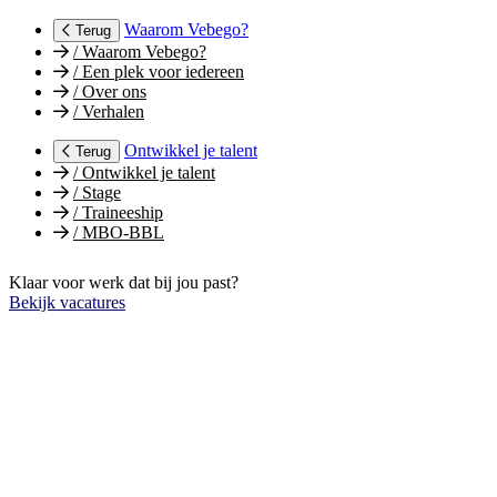
Waarom Vebego?
Terug
/
Waarom Vebego?
/
Een plek voor iedereen
/
Over ons
/
Verhalen
Ontwikkel je talent
Terug
/
Ontwikkel je talent
/
Stage
/
Traineeship
/
MBO-BBL
Klaar voor werk dat bij jou past?
Bekijk vacatures