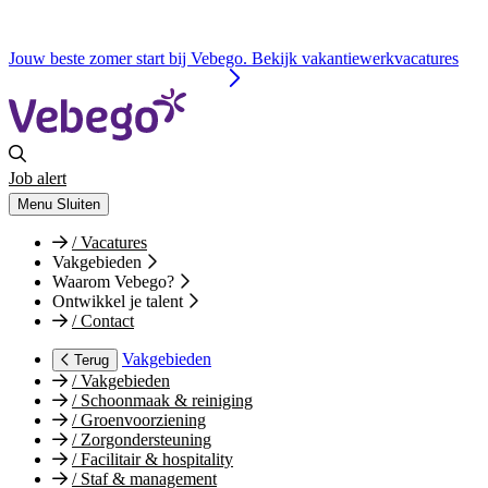
Jouw beste zomer start bij Vebego. Bekijk vakantiewerkvacatures
Job alert
Menu
Sluiten
/
Vacatures
Vakgebieden
Waarom Vebego?
Ontwikkel je talent
/
Contact
Vakgebieden
Terug
/
Vakgebieden
/
Schoonmaak & reiniging
/
Groenvoorziening
/
Zorgondersteuning
/
Facilitair & hospitality
/
Staf & management