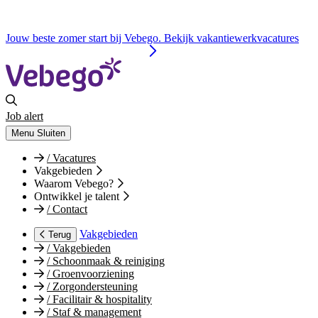
Jouw beste zomer start bij Vebego. Bekijk vakantiewerkvacatures
Job alert
Menu
Sluiten
/
Vacatures
Vakgebieden
Waarom Vebego?
Ontwikkel je talent
/
Contact
Vakgebieden
Terug
/
Vakgebieden
/
Schoonmaak & reiniging
/
Groenvoorziening
/
Zorgondersteuning
/
Facilitair & hospitality
/
Staf & management