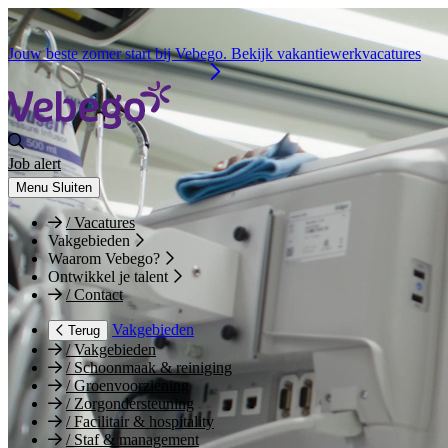
Jouw beste zomer start bij Vebego. Bekijk vakantiewerkvacatures
Job alert
Menu
Sluiten
/
Vacatures
Vakgebieden
Waarom Vebego?
Ontwikkel je talent
/
Contact
Vakgebieden
Terug
/
Vakgebieden
/
Schoonmaak & reiniging
/
Groenvoorziening
/
Zorgondersteuning
/
Facilitair & hospitality
/
Staf & management