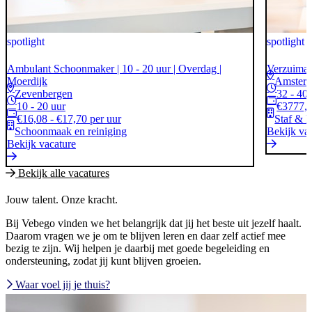
spotlight
spotlight
Ambulant Schoonmaker | 10 - 20 uur | Overdag |
Verzuimad
Moerdijk
Amster
Zevenbergen
32 - 40
10 - 20 uur
€3777,0
€16,08 - €17,70 per uur
Staf & 
Schoonmaak en reiniging
Bekijk va
Bekijk vacature
Bekijk alle vacatures
Jouw talent. Onze kracht.
Bij Vebego vinden we het belangrijk dat jij het beste uit jezelf haalt.
Daarom vragen we je om te blijven leren en daar zelf actief mee
bezig te zijn. Wij helpen je daarbij met goede begeleiding en
ondersteuning, zodat jij kunt blijven groeien.
Waar voel jij je thuis?