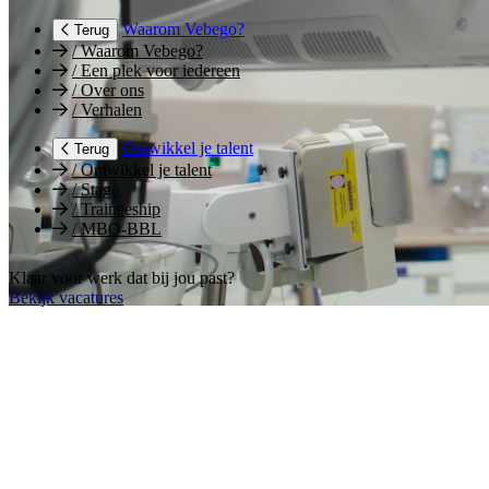
Waarom Vebego?
Terug
/
Waarom Vebego?
/
Een plek voor iedereen
/
Over ons
/
Verhalen
Ontwikkel je talent
Terug
/
Ontwikkel je talent
/
Stage
/
Traineeship
/
MBO-BBL
Klaar voor werk dat bij jou past?
Bekijk vacatures